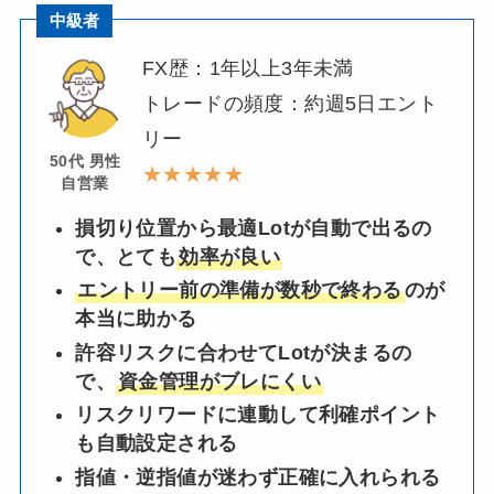
中級者
FX歴：1年以上3年未満
トレードの頻度：約週5日エント
リー
50代 男性
★★★★★
自営業
損切り位置から最適Lotが自動で出るの
で、とても
効率が良い
エントリー前の準備が数秒で終わる
のが
本当に助かる
許容リスクに合わせてLotが決まるの
で、
資金管理がブレにくい
リスクリワードに連動して利確ポイント
も自動設定される
指値・逆指値が迷わず正確に入れられる